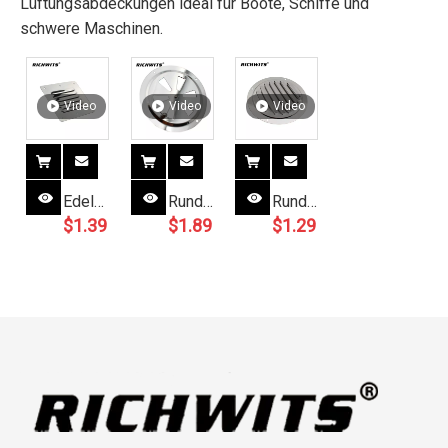
Lüftungsabdeckungen ideal für Boote, Schiffe und
schwere Maschinen.
Video
Video
Video
Edelstahl-
Runde
Runde
$
1.39
$
1.89
$
1.29
Boots-
Luftschlitze
Lüftungsschlitzabdecku
Marine-
aus
aus
Quadrat-
Edelstahl
Edelstahl
Entlüftungsschlitz