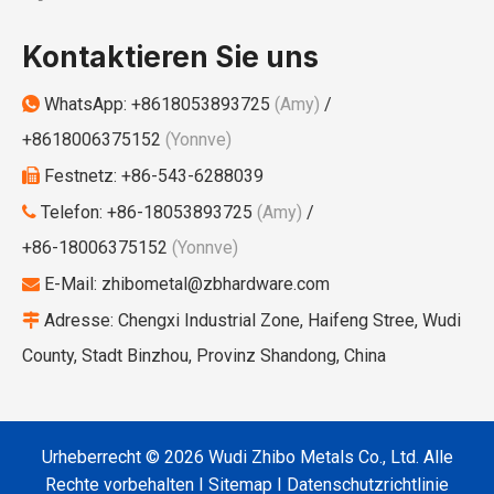
Kontaktieren Sie uns
WhatsApp:
+8618053893725
(Amy)
/

+8618006375152
(Yonnve)
Festnetz: +86-543-6288039

Telefon: +86-18053893725
(Amy)
/

+86-18006375152
(Yonnve)
E-Mail:
zhibometal@zbhardware.com

Adresse: Chengxi Industrial Zone, Haifeng Stree, Wudi

County, Stadt Binzhou, Provinz Shandong, China
Urheberrecht ©
2026
Wudi Zhibo Metals Co., Ltd. Alle
Rechte vorbehalten I
Sitemap
I
Datenschutzrichtlinie