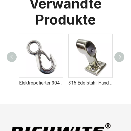
Verwandte
Produkte
Elektropolierter 304-Edelstahl-Großösenhaken 0,2T-0,5T
316 Edelstahl-Handlauf für Boote, passend für mittlere vordere Heckstütze
Marine Hardware Segelboot Fenderhaken Edelstahl 316 Haken