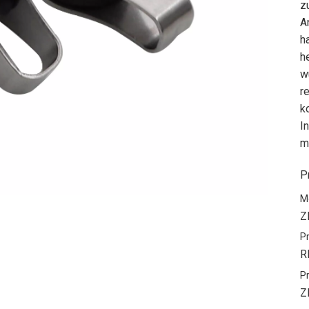
z
A
h
h
w
r
k
I
m
P
M
Z
P
R
P
Z