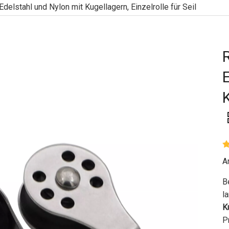
elstahl und Nylon mit Kugellagern, Einzelrolle für Seil
K
A
B
l
K
P