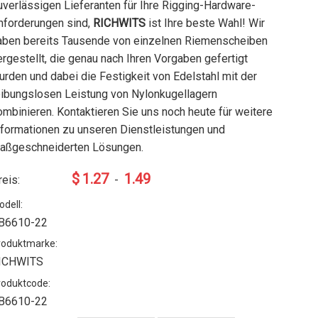
uverlässigen Lieferanten für Ihre Rigging-Hardware-
nforderungen sind,
RICHWITS
ist Ihre beste Wahl! Wir
aben bereits Tausende von einzelnen Riemenscheiben
ergestellt, die genau nach Ihren Vorgaben gefertigt
urden und dabei die Festigkeit von Edelstahl mit der
eibungslosen Leistung von Nylonkugellagern
ombinieren. Kontaktieren Sie uns noch heute für weitere
nformationen zu unseren Dienstleistungen und
aßgeschneiderten Lösungen.
$
1.27
1.49
reis:
-
odell:
B6610-22
roduktmarke:
ICHWITS
roduktcode:
B6610-22