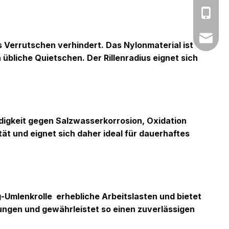
Amy: +8
Yonnve:
zhibome
hes Verrutschen verhindert. Das Nylonmaterial ist
 übliche Quietschen. Der Rillenradius eignet sich
igkeit gegen Salzwasserkorrosion, Oxidation
ät und eignet sich daher ideal für dauerhaftes
g-Umlenkrolle
erhebliche Arbeitslasten und bietet
ungen und gewährleistet so einen zuverlässigen