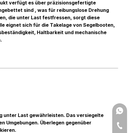
dukt verfügt es über präzisionsgefertigte
ingebettet sind
, was für reibungslose Drehung
, die unter Last festfressen, sorgt diese
le eignet sich für die Takelage von Segelbooten,
beständigkeit, Haltbarkeit und mechanische
.
Amy: +8
g unter Last gewährleisten. Das versiegelte
 rauen Umgebungen. Überlegen gegenüber
Yonnve:
+86-543
kieren.