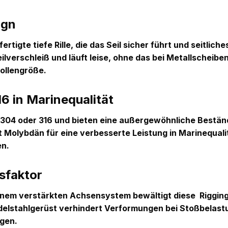
ign
rtigte tiefe Rille, die das Seil sicher führt und seitlic
lverschleiß und läuft leise, ohne das bei Metallscheiben
ollengröße.
6 in Marinequalität
 304 oder 316
und bieten eine außergewöhnliche Beständ
 Molybdän für eine verbesserte Leistung in Marinequalit
en.
sfaktor
einem verstärkten Achsensystem bewältigt diese
Riggin
Edelstahlgerüst verhindert Verformungen bei Stoßbelast
gen.