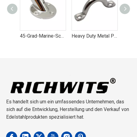
45-Grad-Marine-Schienenbefestigungssockel aus Edelstahl 316
Heavy Duty Metal Pad Eyes Plate Snap Drop Deckenankerhaken 4mm-10mm
304 316 Edelstahl Diamond Pad Eye 5mm-10mm
Es handelt sich um ein umfassendes Unternehmen, das
sich auf die Entwicklung, Herstellung und den Verkauf von
Edelstahlprodukten spezialisiert hat.