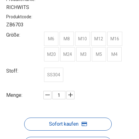
RICHWITS
Produktcode:
ZB6703
Größe:
M6
M8
M10
M12
M16
M20
M24
M3
M5
M4
Stoff:
SS304
Menge:
Sofort kaufen