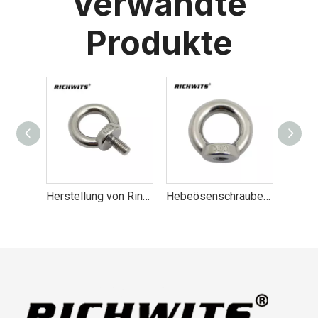
Verwandte
Produkte
Herstellung von Ringschrauben aus Edelstahl DIN 580
Hebeösenschraube aus Edelstahl 304/316 mit Muttern DIN582 M5-M24
JIS1168 Hebeösenschraube aus Edelstahl 304 M4-M20